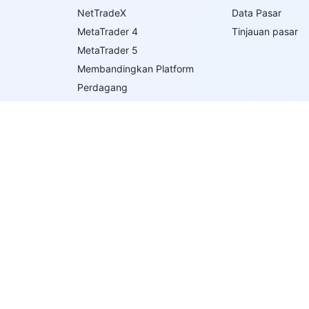
NetTradeX
Data Pasar
MetaTrader 4
Tinjauan pasar
MetaTrader 5
Membandingkan Platform
Perdagang
an
ngan
gin
Perdagangan