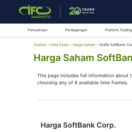
Perusahaan
Perdagangan
Platform Trading
Analisis
Data Pasar
Harga Saham
Grafik SoftBank Co
Harga Saham SoftBank
This page includes full information about 
choosing any of 8 available time frames.
By moving the start and end of the timefr
instrument. In addition, you have an oppor
through the buttons in the upper left corne
since reading the full characteristics of 
decision.
Harga SoftBank Corp.