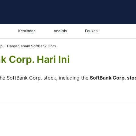
Kemitraan
Analisis
Edukasi
rp. - Harga Saham SoftBank Corp.
 Corp. Hari Ini
the SoftBank Corp. stock, including the
SoftBank Corp. sto
ame in the bottom panel you can see both the current and t
tunity to choose the type of display of the
SoftBank Corp. 
r of the chart. All clients that have not yet decided which i
the SoftBank Corp. stock and watching its performance on the