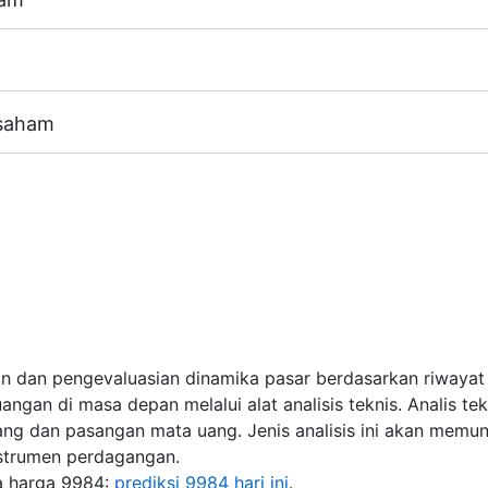
m bersamaan Leverage akun perdagangan (maksimum 1:20)
aham dari 8 bursa saham utama dunia.
 saham
T4) - 100 JPY
erima pindaan dividen bersamaan ukuran pembayaran divid
/ 1 EUR / 100 JPY
l pembayaran dividen bagi CFD
".
an dan pengevaluasian dinamika pasar berdasarkan riwayat
ngan di masa depan melalui alat analisis teknis. Analis t
ng dan pasangan mata uang. Jenis analisis ini akan memu
nstrumen perdagangan.
ka harga 9984:
prediksi 9984 hari ini
.