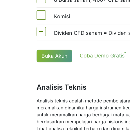
MT4 dan MT5 - 1:20 (Margin 5%)
Di NetTradeX, leverage CFD saha
Komisi
Kami menyediakan lebih 400 CFD s
Dividen CFD saham = Dividen
Komisi satu saham - 0.15%
Minimal komisi (akun NetTradeX, M
Kedudukan panjang (beli) CFD men
Coba Demo Gratis
Buka Akun
Minimal komisi (akun MT5) - 1 USD 
Maklumat lanjut di halaman "
Tangga
Analisis Teknis
Analisis teknis adalah metode pembelajar
meramalkan dinamika harga instrumen keua
untuk meramalkan harga berbagai mata ua
berdasarkan mempelajari harga historis i
Lihat analisa teknikal terbaru dari dinami