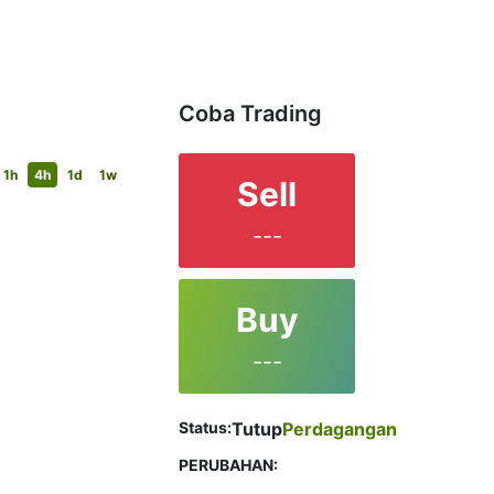
Coba Trading
1h
4h
1d
1w
Sell
---
Buy
---
Status:
Tutup
Perdagangan
PERUBAHAN: