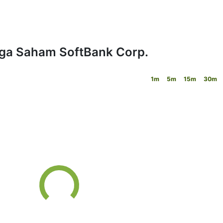
arga Saham SoftBank Corp.
1m
5m
15m
30m