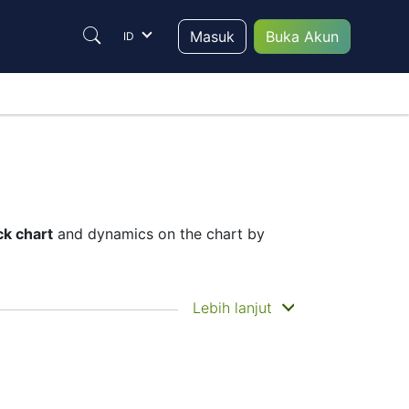
Masuk
Buka Akun
ID
ck chart
and dynamics on the chart by
he historical price movements of the
Lebih lanjut
stock price
– Candles or Lines chart –
nstrument to trade are in the right place
 charts will help them to make their final