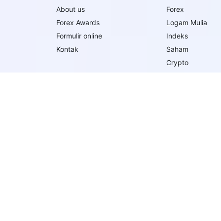
About us
Forex
Forex Awards
Logam Mulia
Formulir online
Indeks
Kontak
Saham
Crypto
Akun perdagang
Volume Perdaga
Persyaratan Mar
Jenis Pesanan 
Trade Execution
Follow Us On