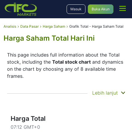
Masuk
Buka Akun
Analisis
Data Pasar
Harga Saham
Grafik Total - Harga Saham Total
Harga Saham Total Hari Ini
This page includes full information about the Total
stock, including the
Total stock chart
and dynamics
on the chart by choosing any of 8 available time
frames.
By moving the start and end of the timeframe in the
Lebih lanjut
bottom panel you can see both the current and the
historical price movements of the instrument. In
addition, you have an opportunity to choose the
type of display of the
Total stock price
– Candles or
Harga Total
Lines chart – through the buttons in the upper left
07:12 GMT+0
corner of the chart. All clients that have not yet