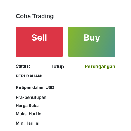
decided which instrument to trade are in the right
place since reading the full characteristics of the
Total stock and watching its performance on the
Coba Trading
charts will help them to make their final decision.
Sell
Buy
---
---
Status:
Tutup
Perdagangan
PERUBAHAN:
Kutipan dalam USD
Pra-penutupan
Harga Buka
Maks. Hari Ini
Min. Hari Ini