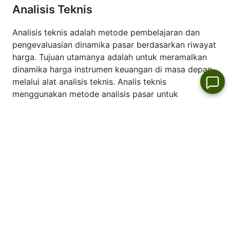
Analisis Teknis
Analisis teknis adalah metode pembelajaran dan
pengevaluasian dinamika pasar berdasarkan riwayat
harga. Tujuan utamanya adalah untuk meramalkan
dinamika harga instrumen keuangan di masa depan
melalui alat analisis teknis. Analis teknis
menggunakan metode analisis pasar untuk
meramalkan harga berbagai mata uang dan
pasangan mata uang. Jenis analisis ini akan
memungkinkan Anda untuk membuat perkiraan
berdasarkan mempelajari harga historis instrumen
perdagangan.
Lihat analisa teknikal terbaru dari dinamika harga
TOT:
prediksi TOT hari ini
.
Pertumbuhan dan Penurunan Pasar